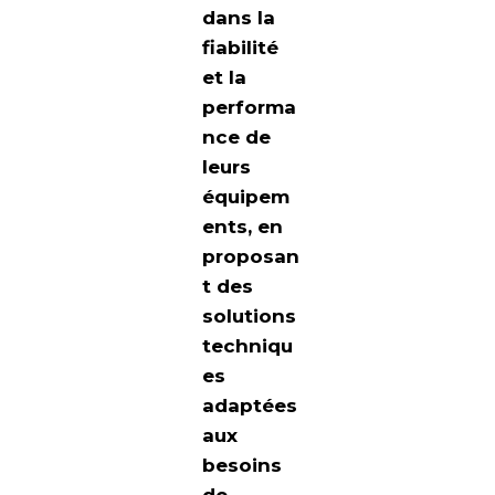
dans la
fiabilité
et la
performa
nce de
leurs
équipem
ents, en
proposan
t des
solutions
techniqu
es
adaptées
aux
besoins