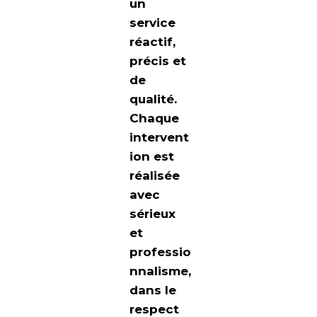
un
service
réactif,
précis et
de
qualité.
Chaque
intervent
ion est
réalisée
avec
sérieux
et
professio
nnalisme,
dans le
respect