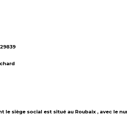
029839
ichard
t le siège social est situé au Roubaix , av
ec le n