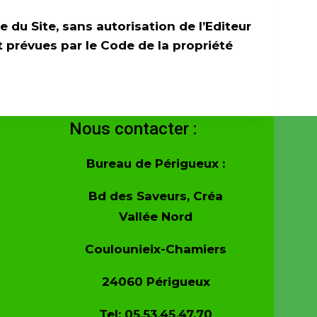
 du Site , sans autorisation de l’Editeur
 prévues par le Code de la propriété
Nous contacter :
Bureau de Périgueux :
Bd des Saveurs, Créa
Vallée Nord
Coulounieix-Chamiers
24060 Périgueux
Tel: 05.53.45.47.70