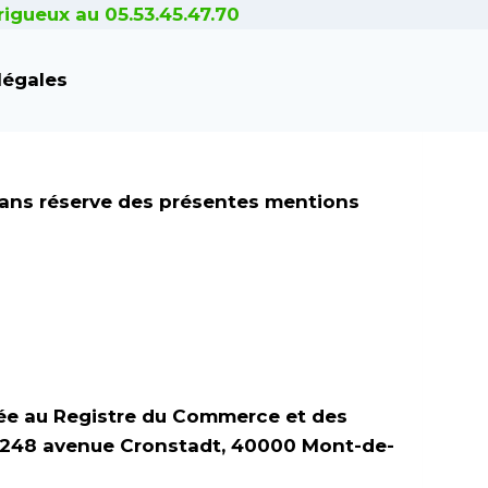
igueux au 05.53.45.47.70
4 pour la Confiance dans l’économie
légales
 » »
Utilisateur
« , du site
t sans réserve des présentes mentions
ulée au Registre du Commerce et des
 248 avenue Cronstadt, 40000 Mont-de-