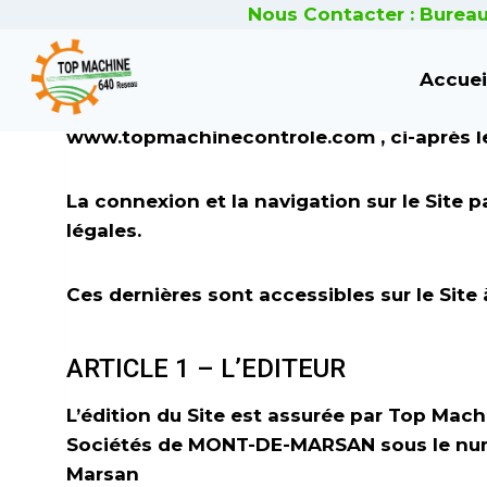
Aller
En vigueur au 31/03/2023
Nous Contacter : Bureau
au
contenu
Conformément aux dispositions des Articles
Accuei
numérique, dite L.C.E.N., il est porté à la c
www.topmachinecontrole.com , ci-après l
La connexion et la navigation sur le Site 
légales.
Ces dernières sont accessibles sur le Site 
ARTICLE 1 – L’EDITEUR
L’édition du Site est assurée par Top Mac
Sociétés de MONT-DE-MARSAN sous le numé
Marsan