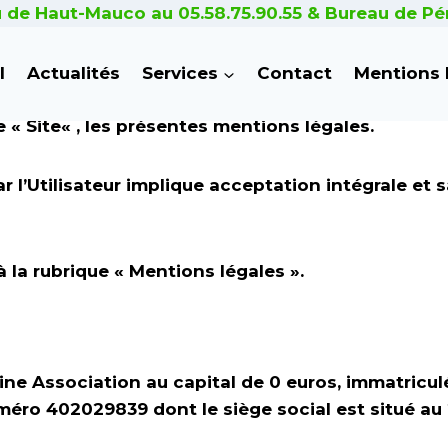
 de Haut-Mauco au 05.58.75.90.55 & Bureau de Pér
 6-III et 19 de la Loi n°2004-575 du 21 juin 200
l
Actualités
Services
Contact
Mentions 
onnaissance des utilisateurs et visiteurs, ci-après l
e «
Site
« , les présentes mentions légales.
par l’Utilisateur implique acceptation intégrale e
à la rubrique «
Mentions légales
».
hine Association au capital de 0 euros, immatric
ro 402029839 dont le siège social est situé au