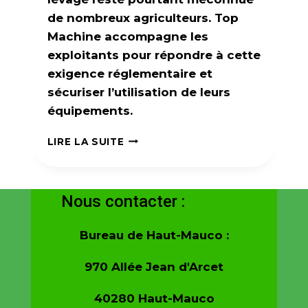
de nombreux agriculteurs. Top
Machine accompagne les
exploitants pour répondre à cette
exigence réglementaire et
sécuriser l’utilisation de leurs
équipements.
TOP
LIRE LA SUITE
MACHINE
CONTRÔLE
LES
ENGINS
Nous contacter :
DE
LEVAGE,
Bureau de Haut-Mauco :
UNE
OBLIGATION
970 Allée Jean d'Arcet
RÉGLEMENTAIRE
MÉCONNUE
40280 Haut-Mauco